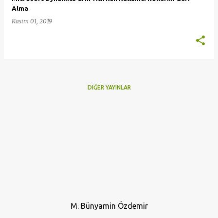
r
Alma
Kasım 01, 2019
DIĞER YAYINLAR
M. Bünyamin Özdemir